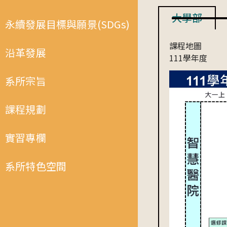
大學部
永續發展目標與願景(SDGs)
課程地圖
沿革發展
111學年度
系所宗旨
課程規劃
實習專欄
系所特色空間