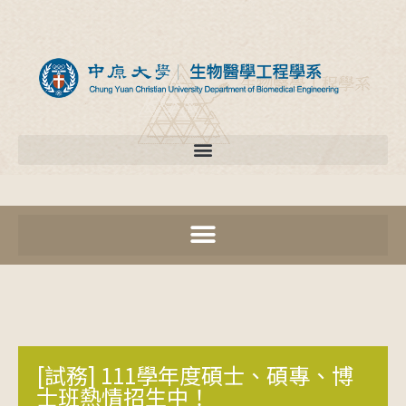
[試務] 111學年度碩士、碩專、博
士班熱情招生中！