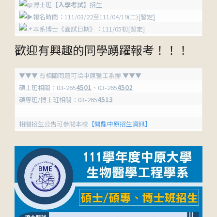
博士班
【入學考試】
招生
報名時間：111/03/22至111/04/19(二)[暫定]
本系博士《面試日期》：111/05初[暫定]
歡迎有興趣的同學踴躍報考！！！
▼▼▼ 有相關問題可洽中原醫工系辦 ▼▼▼
碩士班相關：03-265
4501
、03-265
4502
碩專班/博士班相關：03-265
4513
相關招生公告可參閱本校
【問鼎中原招生資訊】