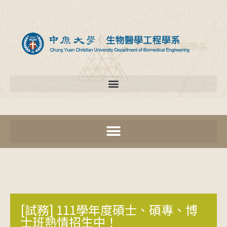
[試務] 111學年度碩士、碩專、博
士班熱情招生中！