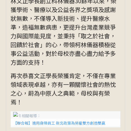
林文正學長創立科林儀器30餘年以來，榮
獲學術、醫療以及公益各界之獎項及感謝
狀無數，不僅導入新技術、提升醫療水
準，造福無數病患，更提升台灣產業競爭
力與國際能見度，並秉持「取之於社會，
回饋於社會」的心，帶領柯林儀器積極從
事公益活動，對於母校亦盡心盡力給予多
方面的支持！
再次恭喜文正學長榮獲肯定，不僅在專業
領域表現卓越，亦有一顆關懷社會的熱忱
之心，蔚為中原人之典範，母校與有榮
焉！
相關報導：
【聯合報】進用身障員工 新北政策為勞雇雙方創造雙贏