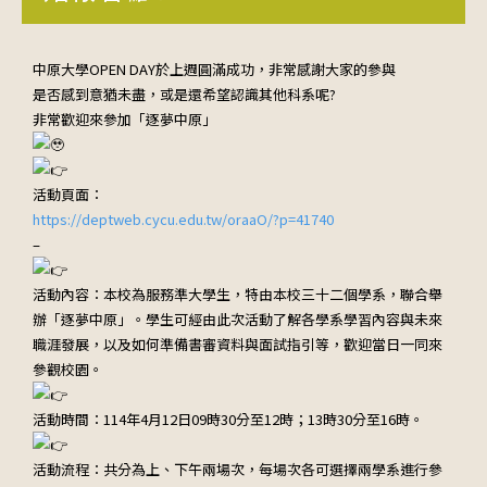
中原大學OPEN DAY於上週圓滿成功，非常感謝大家的參與
是否感到意猶未盡，或是還希望認識其他科系呢?
非常歡迎來參加「逐夢中原」
活動頁面：
https://deptweb.cycu.edu.tw/oraaO/?p=41740
–
活動內容：本校為服務準大學生，特由本校三十二個學系，聯合舉
辦「逐夢中原」。學生可經由此次活動了解各學系學習內容與未來
職涯發展，以及如何準備書審資料與面試指引等，歡迎當日一同來
參觀校園。
活動時間：114年4月12日09時30分至12時；13時30分至16時。
活動流程：共分為上、下午兩場次，每場次各可選擇兩學系進行參