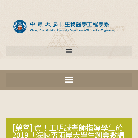
[榮譽] 賀！王明誠老師指導學生於
2019「海峽盃兩岸大學生創業邀請