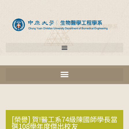
[榮譽] 賀!醫工系74級陳國師學長當
選108學年度傑出校友