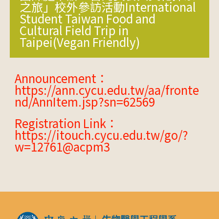
之旅」校外參訪活動International
Student Taiwan Food and
Cultural Field Trip in
Taipei(Vegan Friendly)
Announcement：
https://ann.cycu.edu.tw/aa/fronte
nd/AnnItem.jsp?sn=62569
Registration Link：
https://itouch.cycu.edu.tw/go/?
w=12761@acpm3