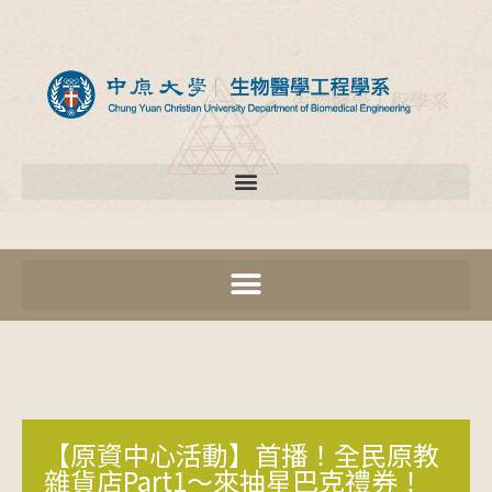
【原資中心活動】首播！全民原教
雜貨店Part1～來抽星巴克禮券！