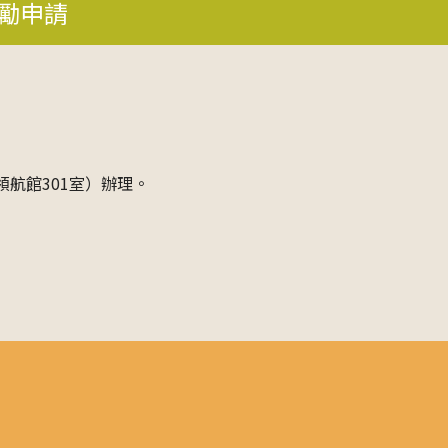
獎勵申請
航館301室）辦理。