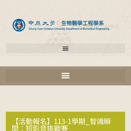
【活動報名】113-1學期_智識瞬
間：短影音挑戰賽