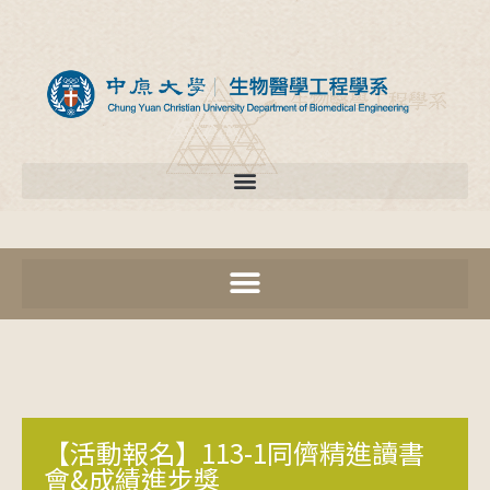
【活動報名】113-1同儕精進讀書
會&成績進步獎