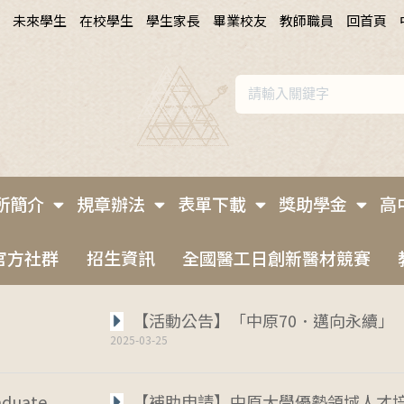
未來學生
在校學生
學生家長
畢業校友
教師職員
回首頁
所簡介
規章辦法
表單下載
獎助學金
高
官方社群
招生資訊
全國醫工日創新醫材競賽
【活動公告】「中原70．邁向永續」
2025-03-25
duate
【補助申請】中原大學優勢領域人才