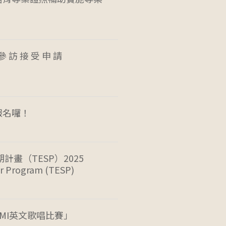
參 訪 接 受 申 請
報名囉！
計畫（TESP）2025
r Program (TESP)
MI英文歌唱比賽」