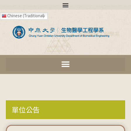
Chinese (Traditional)
單位公告