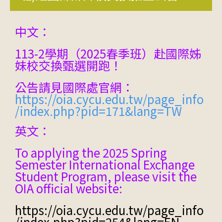
中文：
113-2
學期（
2025
春季班）赴國際姊
妹校交換甄選開跑！
公告請見國際處官網：
https://oia.cycu.edu.tw/page_info
/index.php?pid=171&lang=TW
英文：
To applying the 2025 Spring
Semester International Exchange
Student Program, please visit the
OIA official website:
https://oia.cycu.edu.tw/page_info
/index.php?pid=254&lang=EN