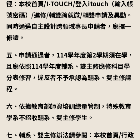
徑：本校首頁
/I-TOUCH/
登入
itouch
（輸入帳
號密碼）
/
進修
/
輔雙跨就微
/
輔雙申請及異動。
同時通過自主設計跨領域專長申請者，應擇一
修讀。
五、申請通過者，
114
學年度第
2
學期須在學，
且應依照
114
學年度輔系、雙主修應修科目學
分表修習，違反者不予承認為輔系、雙主修課
程。
六、依據教育部師資培訓總量管制，特殊教育
學系不招收輔系、雙主修學生。
七、輔系、雙主修辦法請參閱：本校首頁
/
行政