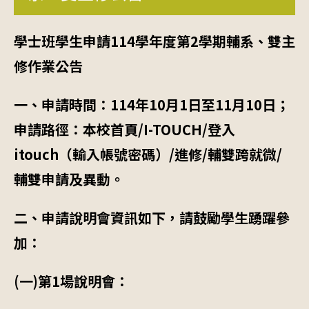
學士班學生申請114
學年度第2
學期輔系、雙主
修作業公告
一、申請時間：
114
年
10
月
1
日至
11
月
10
日；
申請路徑：本校首頁
/I-TOUCH/
登入
itouch
（輸入帳號密碼）
/
進修
/
輔雙跨就微
/
輔雙申請及異動。
二、申請說明會資訊如下，請鼓勵學生踴躍參
加：
(
一
)
第
1
場說明會：