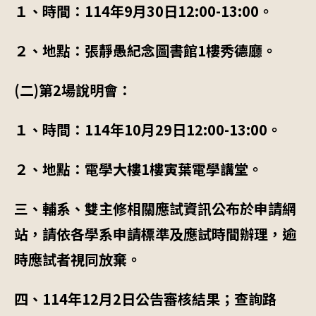
１、時間：
114
年
9
月
30
日
12:00-13:00
。
２、地點：張靜愚紀念圖書館
1
樓秀德廳。
(
二
)
第
2
場說明會：
１、時間：
114
年
10
月
29
日
12:00-13:00
。
２、地點：電學大樓
1
樓寅葉電學講堂。
三、輔系、雙主修相關應試資訊公布於申請網
站，請依各學系申請標準及應試時間辦理，逾
時應試者視同放棄。
四、
114
年
12
月
2
日公告審核結果；查詢路